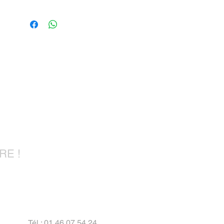
r !
RE !
Tél : 01 46 07 54 24