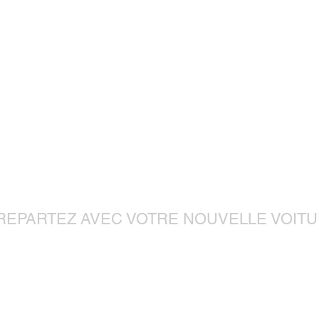
nez nous voi
REPARTEZ AVEC VOTRE NOUVELLE VOITU
Lundi a Vendredi 9h-12h30 / 14h-
18h30
Samedi 9h-12h30